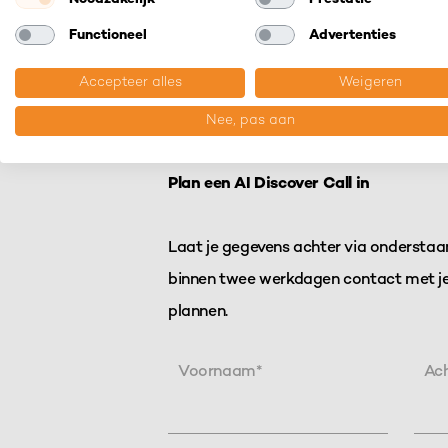
U B.V.
Functioneel
Advertenties
info@u-digital.nl
040 303 4
Accepteer alles
Weigeren
Nee, pas aan
Plan een AI Discover Call in
Laat je gegevens achter via ondersta
binnen twee werkdagen contact met je
plannen.
Voornaam
*
Ac