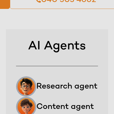
040 303 4662
AI Agents
Research agent
Content agent