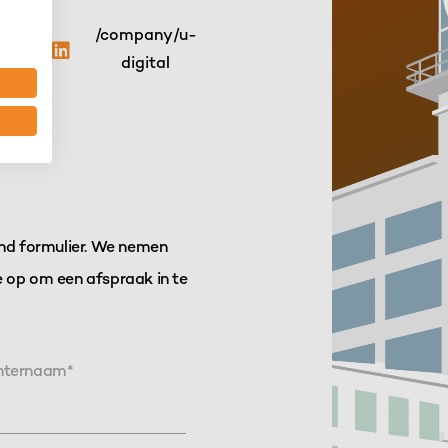
/company/u-
662
digital
and formulier. We nemen
 op om een afspraak in te
hternaam
*