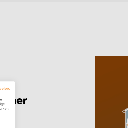
beleid
ether
ze
ige
ruiken