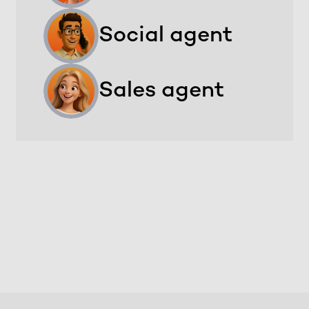
Social agent
Sales agent