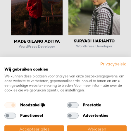
SURYADI HARIANTO
MADE GILANG ADITYA
WordPress Developer
WordPress Developer
Privacybeleid
Wij gebruiken cookies
We kunnen deze plaatsen voor analyse van onze bezoekersgegevens, om
onze website te verbeteren, gepersonaliseerde inhoud te tonen en om u
een geweldige website-ervaring te bieden. Voor meer informatie over de
cookies die we gebruiken opent u de instellingen.
Noodzakelijk
Prestatie
Functioneel
Advertenties
BANGKIT SANJAYA
PHP Developer
Accepteer alles
Weigeren