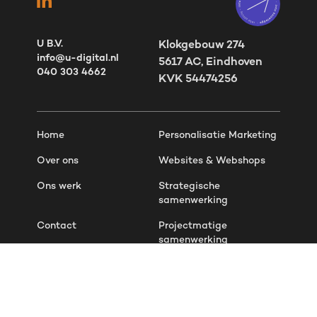
U B.V.
Klokgebouw 274
info@u-digital.nl
5617 AC, Eindhoven
040 303 4662
KVK 54474256
Home
Personalisatie Marketing
Over ons
Websites & Webshops
Ons werk
Strategische
samenwerking
Contact
Projectmatige
samenwerking
Overzicht masterclasses
Operationele
samenwerking
Werken bij
Hubspot CRM