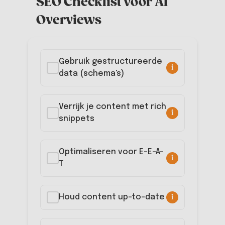
SEO Checklist voor AI
Overviews
Gebruik gestructureerde
i
data (schema's)
Verrijk je content met rich
i
snippets
Optimaliseren voor E-E-A-
i
T
i
Houd content up-to-date