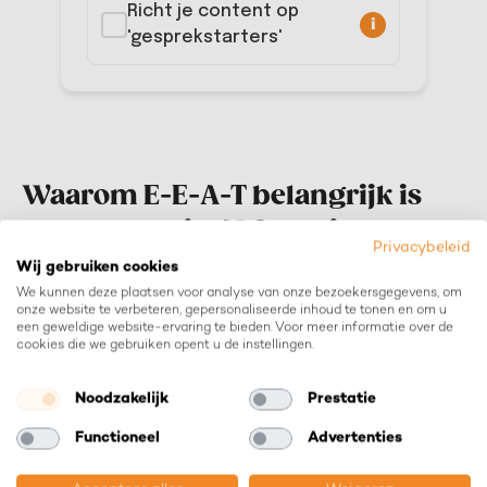
Richt je content op
i
'gesprekstarters'
Waarom E-E-A-T belangrijk is
voor succes in AI Overviews
Privacybeleid
Wij gebruiken cookies
Wil je dat jouw content verschijnt in Google’s AI Overviews?
We kunnen deze plaatsen voor analyse van onze bezoekersgegevens, om
onze website te verbeteren, gepersonaliseerde inhoud te tonen en om u
Dan moet je voldoen aan de E-E-A-T-criteria: Experience,
een geweldige website-ervaring te bieden. Voor meer informatie over de
Expertise, Authoritativeness, Trustworthiness. Deze punten
cookies die we gebruiken opent u de instellingen.
bepalen of jouw content voor Google betrouwbaar en
relevant genoeg is. Hieronder leg ik uit wat E-E-A-T precies
Noodzakelijk
Prestatie
inhoudt, waarom het zo belangrijk is voor AI Overviews en
Functioneel
Advertenties
hoe je deze principes kunt toepassen om zichtbaar te
blijven.